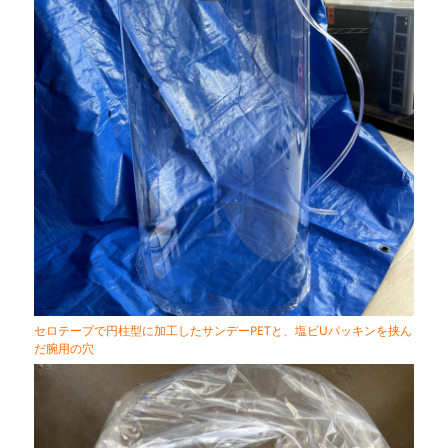
セロテープで円柱型に加工したサンデーPETと、塩ビUパッキンを挟ん
だ腕用の穴