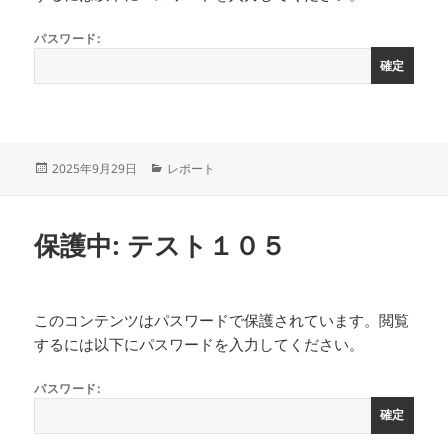
パスワード:
投
カ
2025年9月29日
レポート
稿
テ
日:
ゴ
リ
保護中: テスト１０５
ー
このコンテンツはパスワードで保護されています。閲覧
するには以下にパスワードを入力してください。
パスワード: