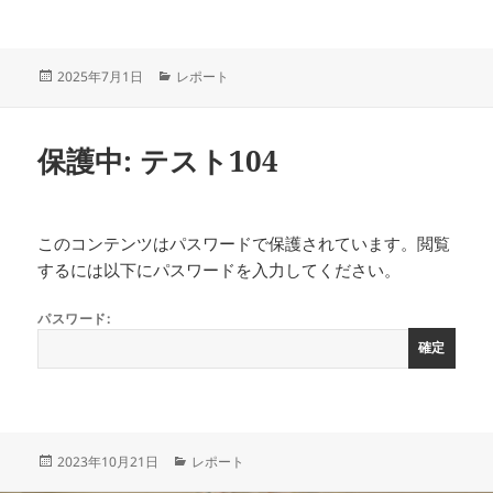
投
カ
2025年7月1日
レポート
稿
テ
日:
ゴ
リ
保護中: テスト104
ー
このコンテンツはパスワードで保護されています。閲覧
するには以下にパスワードを入力してください。
パスワード:
投
カ
2023年10月21日
レポート
稿
テ