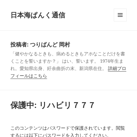
日本海ぱんく通信
メニュ
ーとウ
ィジェ
ット
投稿者:
つりばんど 岡村
「健やかなるときも、病めるときもアホなことだけを書
くことを誓いますか？」 はい、誓います。 1974年生ま
れ。愛知県出身、紆余曲折の末、新潟県在住。
詳細プロ
フィールはこちら
保護中: リハビリ７７７
このコンテンツはパスワードで保護されています。閲覧
するには以下にパスワードを入力してください。