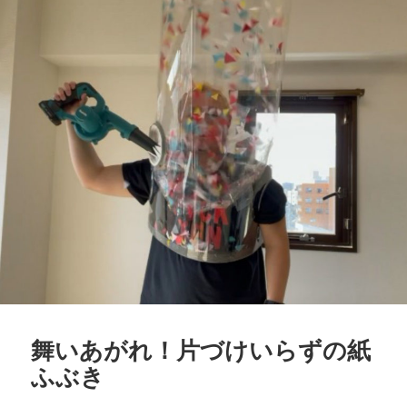
日:
ゴ
リ
ー
舞いあがれ！片づけいらずの紙
ふぶき