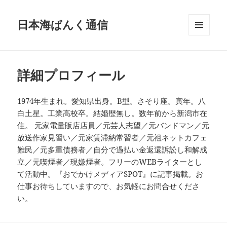
日本海ぱんく通信
メニュ
ーとウ
ィジェ
ット
詳細プロフィール
1974年生まれ。愛知県出身。B型。さそり座。寅年。八
白土星。工業高校卒。結婚歴無し。数年前から新潟市在
住。 元家電量販店店員／元芸人志望／元バンドマン／元
放送作家見習い／元家賃滞納常習者／元祖ネットカフェ
難民／元多重債務者／自分で過払い金返還訴訟し和解成
立／元喫煙者／現嫌煙者。フリーのWEBライターとし
て活動中。『おでかけメディアSPOT』に記事掲載。お
仕事お待ちしていますので、お気軽にお問合せくださ
い。