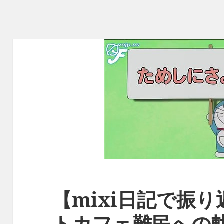
【mixi日記で振
トカフェ難民への