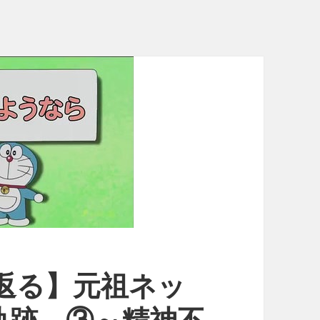
り返る】元祖ネッ
軌跡 ③～精神不