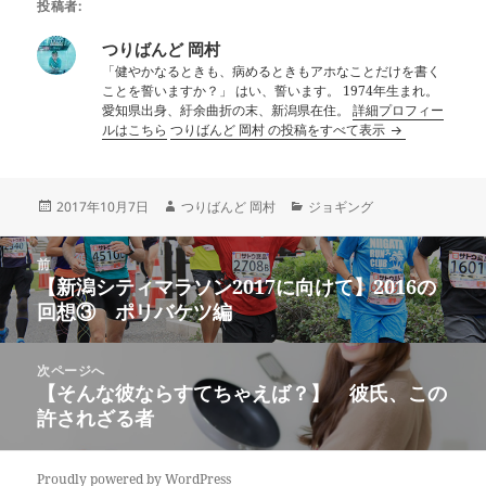
投稿者:
つりばんど 岡村
「健やかなるときも、病めるときもアホなことだけを書く
ことを誓いますか？」 はい、誓います。 1974年生まれ。
愛知県出身、紆余曲折の末、新潟県在住。
詳細プロフィー
ルはこちら
つりばんど 岡村 の投稿をすべて表示
投
作
カ
2017年10月7日
つりばんど 岡村
ジョギング
稿
成
テ
日:
者
ゴ
投
リ
前
稿
【新潟シティマラソン2017に向けて】2016の
ー
前
ナ
回想③ ポリバケツ編
の
ビ
投
ゲ
稿:
次ページへ
ー
【そんな彼ならすてちゃえば？】 彼氏、この
次
シ
許されざる者
の
ョ
投
ン
稿:
Proudly powered by WordPress