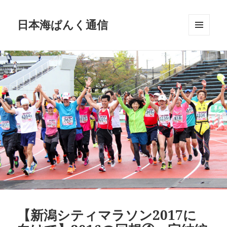
日本海ぱんく通信
メニュ
ーとウ
ィジェ
ット
【新潟シティマラソン2017に