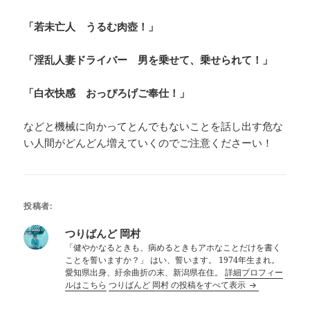
「若未亡人 うるむ肉壺！」
「淫乱人妻ドライバー 男を乗せて、乗せられて！」
「白衣快感 おっぴろげご奉仕！」
などと機械に向かってとんでもないことを話し出す危な
い人間がどんどん増えていくのでご注意くださーい！
投稿者:
つりばんど 岡村
「健やかなるときも、病めるときもアホなことだけを書く
ことを誓いますか？」 はい、誓います。 1974年生まれ。
愛知県出身、紆余曲折の末、新潟県在住。
詳細プロフィー
ルはこちら
つりばんど 岡村 の投稿をすべて表示