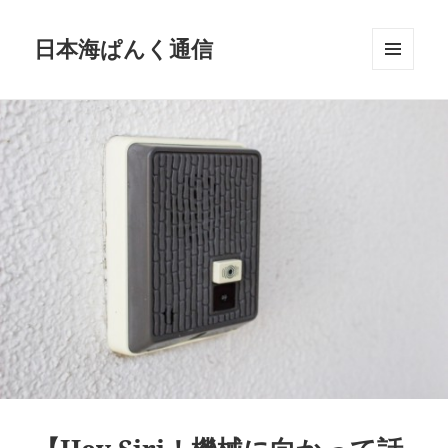
日本海ぱんく通信
メニュ
ーとウ
ィジェ
ット