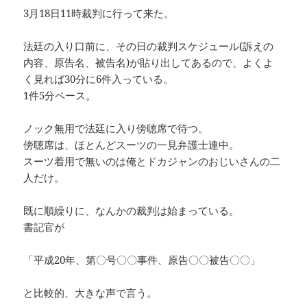
3月18日11時裁判に行って来た。
法廷の入り口前に、その日の裁判スケジュール(訴えの
内容、原告名、被告名)が貼り出してあるので、よくよ
く見れば30分に6件入っている。
1件5分ペース。
ノック無用で法廷に入り傍聴席で待つ。
傍聴席は、ほとんどスーツの一見弁護士連中。
スーツ着用で無いのは俺とドカジャンのおじいさんの二
人だけ。
既に順繰りに、なんかの裁判は始まっている。
書記官が
「平成20年、第〇号〇〇事件、原告〇〇被告〇〇」
と比較的、大きな声で言う。