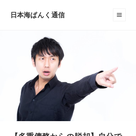
日本海ぱんく通信
メニュ
ーとウ
ィジェ
ット