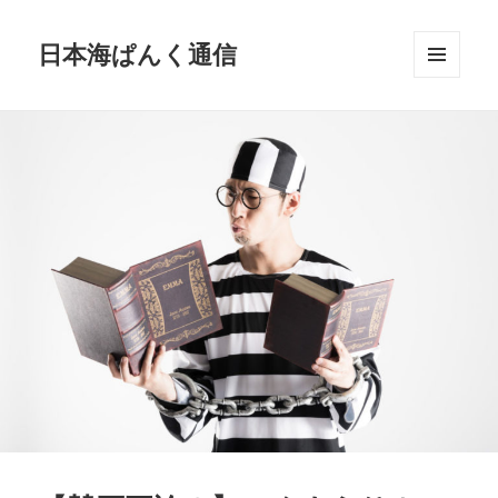
日本海ぱんく通信
メニュ
ーとウ
ィジェ
ット